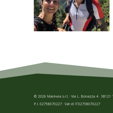
© 2026 Marevea s.r.l. · Via L. Bonazza 4 · 38121
P.I. 02758070227 · Vat id IT02758070227