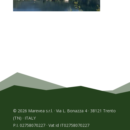
© 2026 Marevea s.r.l. · Via L. Bonazza 4 · 38121 Trento
(TN) · ITALY
P.I. 02758070227 · Vat id IT02758070227