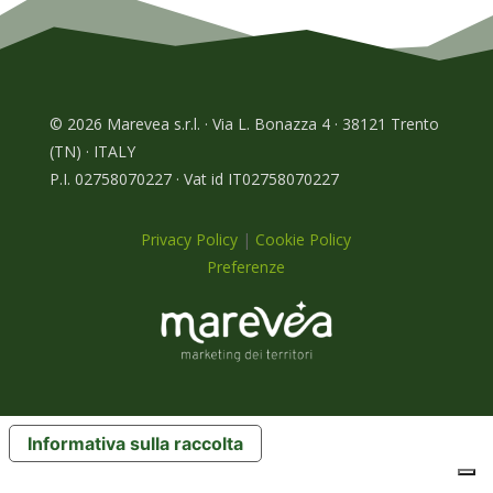
© 2026 Marevea s.r.l. · Via L. Bonazza 4 · 38121 Trento
(TN) · ITALY
P.I. 02758070227 · Vat id IT02758070227
Privacy Policy
|
Cookie Policy
Preferenze
Informativa sulla raccolta