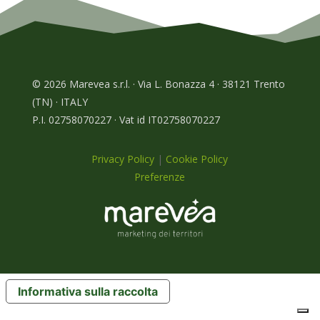
© 2026 Marevea s.r.l. · Via L. Bonazza 4 · 38121 Trento
(TN) · ITALY
P.I. 02758070227 · Vat id IT02758070227
Privacy Policy
|
Cookie Policy
Preferenze
Informativa sulla raccolta