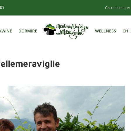
NO
&WINE
DORMIRE
WELLNESS
CHI
&WINE
DORMIRE
WELLNESS
CHI
dellemeraviglie