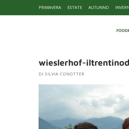
PRIMAVERA
ESTATE
AUTUNNO
INVER
FOOD
FOOD
wieslerhof-iltrentino
DI
SILVIA CONOTTER