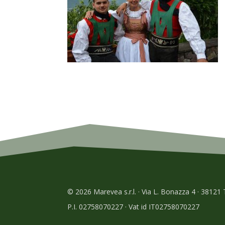
© 2026 Marevea s.r.l. · Via L. Bonazza 4 · 38121
P.I. 02758070227 · Vat id IT02758070227