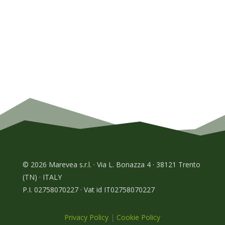
© 2026 Marevea s.r.l. · Via L. Bonazza 4 · 38121 Trento
(TN) · ITALY
P.I. 02758070227 · Vat id IT02758070227
Privacy Policy
|
Cookie Policy