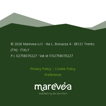
© 2026 Marevea s.r.l. · Via L. Bonazza 4 · 38121 Trento
(TN) · ITALY
P.I. 02758070227 · Vat id IT02758070227
Privacy Policy
|
Cookie Policy
Preferenze