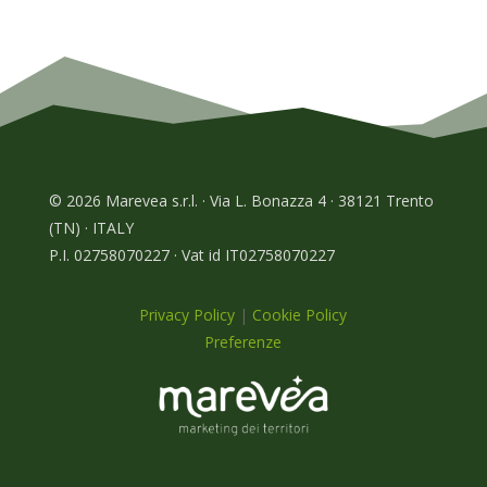
© 2026 Marevea s.r.l. · Via L. Bonazza 4 · 38121 Trento
(TN) · ITALY
P.I. 02758070227 · Vat id IT02758070227
Privacy Policy
|
Cookie Policy
Preferenze