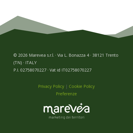
© 2026 Marevea s.r.l. · Via L. Bonazza 4 · 38121 Trento
(TN) · ITALY
P.I. 02758070227 · Vat id IT02758070227
Privacy Policy
|
Cookie Policy
Preferenze