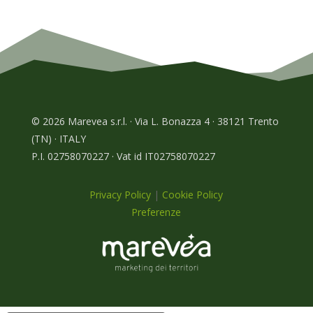
© 2026 Marevea s.r.l. · Via L. Bonazza 4 · 38121 Trento
(TN) · ITALY
P.I. 02758070227 · Vat id IT02758070227
Privacy Policy
|
Cookie Policy
Preferenze