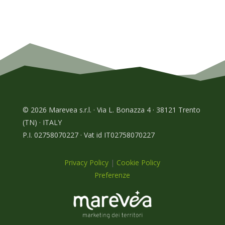
© 2026 Marevea s.r.l. · Via L. Bonazza 4 · 38121 Trento
(TN) · ITALY
P.I. 02758070227 · Vat id IT02758070227
Privacy Policy
|
Cookie Policy
Preferenze