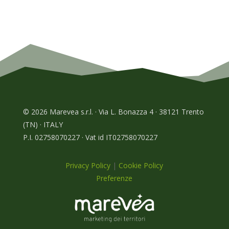
© 2026 Marevea s.r.l. · Via L. Bonazza 4 · 38121 Trento
(TN) · ITALY
P.I. 02758070227 · Vat id IT02758070227
Privacy Policy
|
Cookie Policy
Preferenze