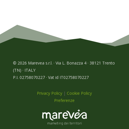
© 2026 Marevea s.r.l. · Via L. Bonazza 4 · 38121 Trento
(TN) · ITALY
P.I. 02758070227 · Vat id IT02758070227
Privacy Policy
|
Cookie Policy
Preferenze