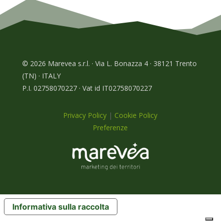
© 2026 Marevea s.r.l. · Via L. Bonazza 4 · 38121 Trento
(TN) · ITALY
P.I. 02758070227 · Vat id IT02758070227
Privacy Policy
|
Cookie Policy
Preferenze
Informativa sulla raccolta