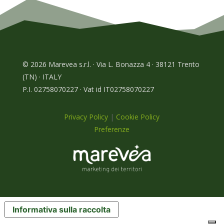
© 2026 Marevea s.r.l. · Via L. Bonazza 4 · 38121 Trento
(TN) · ITALY
P.I. 02758070227 · Vat id IT02758070227
Privacy Policy
|
Cookie Policy
Preferenze
Informativa sulla raccolta