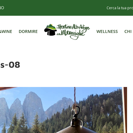
NO
&WINE
DORMIRE
WELLNESS
CHI
&WINE
DORMIRE
WELLNESS
CHI
es-08