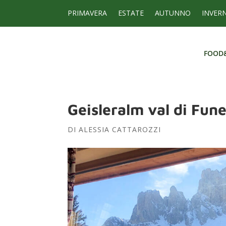
PRIMAVERA
ESTATE
AUTUNNO
INVER
FOOD
FOOD
Geisleralm val di Fun
DI
ALESSIA CATTAROZZI