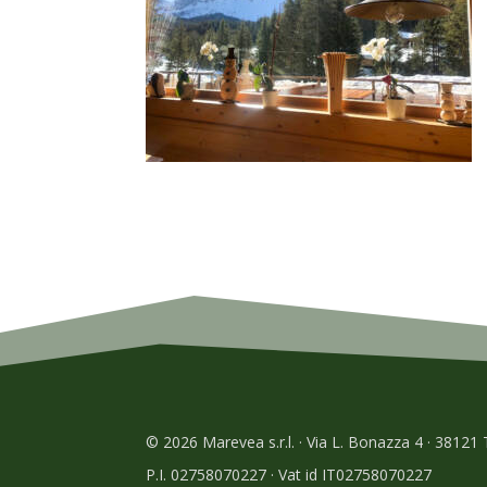
© 2026 Marevea s.r.l. · Via L. Bonazza 4 · 38121
P.I. 02758070227 · Vat id IT02758070227