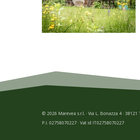
© 2026 Marevea s.r.l. · Via L. Bonazza 4 · 38121
P.I. 02758070227 · Vat id IT02758070227