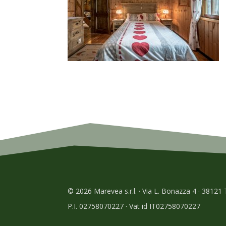
© 2026 Marevea s.r.l. · Via L. Bonazza 4 · 38121
P.I. 02758070227 · Vat id IT02758070227