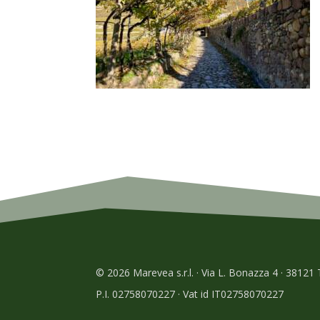
© 2026 Marevea s.r.l. · Via L. Bonazza 4 · 38121
P.I. 02758070227 · Vat id IT02758070227