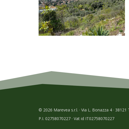
© 2026 Marevea s.r.l. · Via L. Bonazza 4 · 38121
P.I. 02758070227 · Vat id IT02758070227