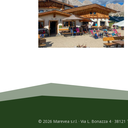
© 2026 Marevea s.r.l. · Via L. Bonazza 4 · 38121