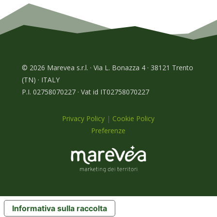
© 2026 Marevea s.r.l. · Via L. Bonazza 4 · 38121 Trento
(TN) · ITALY
P.I. 02758070227 · Vat id IT02758070227
Privacy Policy
|
Cookie Policy
Preferenze
Informativa sulla raccolta