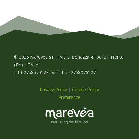
© 2026 Marevea s.r.l. · Via L. Bonazza 4 · 38121 Trento
(TN) · ITALY
P.I. 02758070227 · Vat id IT02758070227
Privacy Policy
|
Cookie Policy
Preferenze