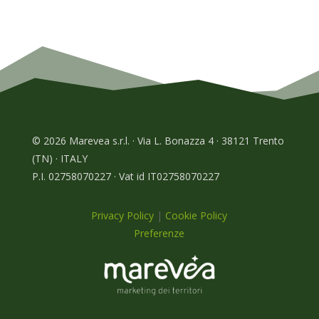
© 2026 Marevea s.r.l. · Via L. Bonazza 4 · 38121 Trento
(TN) · ITALY
P.I. 02758070227 · Vat id IT02758070227
Privacy Policy
|
Cookie Policy
Preferenze