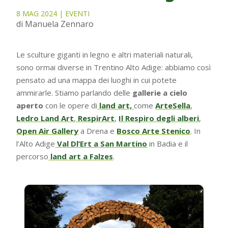
8 MAG 2024
|
EVENTI
di Manuela Zennaro
Le sculture giganti in legno e altri materiali naturali,
sono ormai diverse in Trentino Alto Adige: abbiamo così
pensato ad una mappa dei luoghi in cui potete
ammirarle. Stiamo parlando delle
gallerie a cielo
aperto
con le opere di
land art,
come
ArteSella
,
Ledro Land Art
,
RespirArt
,
Il Respiro degli alberi
,
Open Air Gallery
a Drena e
Bosco Arte Stenico
. In
l’Alto Adige
Val Dl’Ert a San Martino
in Badia e il
percorso
land art a Falzes
.