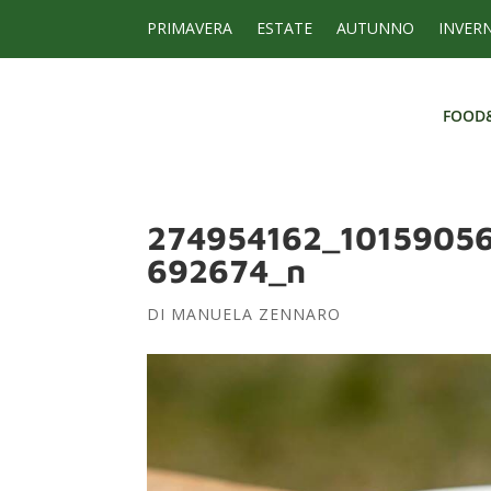
PRIMAVERA
ESTATE
AUTUNNO
INVER
FOOD
FOOD
274954162_1015905
692674_n
DI
MANUELA ZENNARO