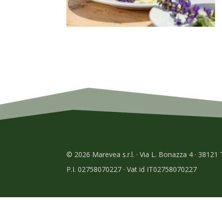
© 2026 Marevea s.r.l. · Via L. Bonazza 4 · 38121
P.I. 02758070227 · Vat id IT02758070227