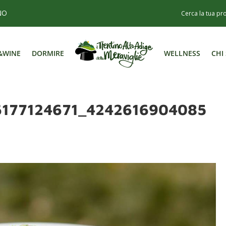
NO
&WINE
DORMIRE
WELLNESS
CHI
&WINE
DORMIRE
WELLNESS
CHI
6177124671_4242616904085