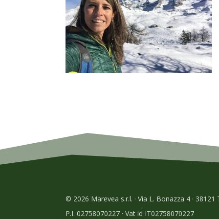
© 2026 Marevea s.r.l. · Via L. Bonazza 4 · 38121
P.I. 02758070227 · Vat id IT02758070227