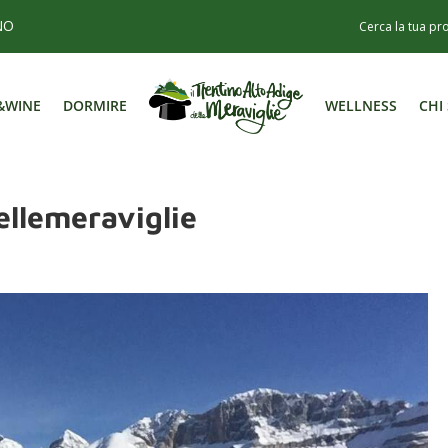
NO
&WINE
DORMIRE
WELLNESS
CHI
&WINE
DORMIRE
WELLNESS
CHI
ellemeraviglie