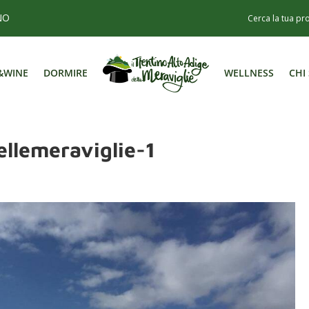
NO
&WINE
DORMIRE
WELLNESS
CHI
&WINE
DORMIRE
WELLNESS
CHI
ellemeraviglie-1