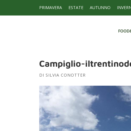
PRIMAVERA
ESTATE
AUTUNNO
INVER
FOOD
FOOD
Campiglio-iltrentinod
DI
SILVIA CONOTTER