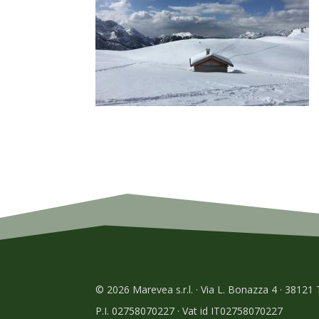
© 2026 Marevea s.r.l. · Via L. Bonazza 4 · 38121
P.I. 02758070227 · Vat id IT02758070227