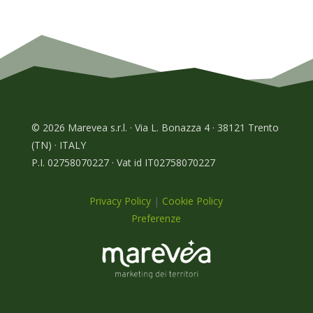
© 2026 Marevea s.r.l. · Via L. Bonazza 4 · 38121 Trento
(TN) · ITALY
P.I. 02758070227 · Vat id IT02758070227
Privacy Policy
|
Cookie Policy
Preferenze