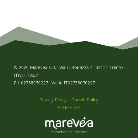
© 2026 Marevea s.r.l. · Via L. Bonazza 4 · 38121 Trento
(TN) · ITALY
P.I. 02758070227 · Vat id IT02758070227
Privacy Policy
|
Cookie Policy
Preferenze