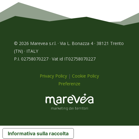
© 2026 Marevea s.r.l. · Via L. Bonazza 4 · 38121 Trento
(TN) · ITALY
P.I. 02758070227 · Vat id IT02758070227
Privacy Policy
|
Cookie Policy
Preferenze
Informativa sulla raccolta