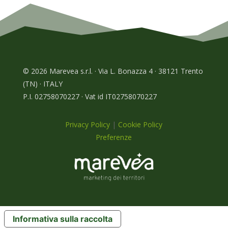
© 2026 Marevea s.r.l. · Via L. Bonazza 4 · 38121 Trento
(TN) · ITALY
P.I. 02758070227 · Vat id IT02758070227
Privacy Policy
|
Cookie Policy
Preferenze
Informativa sulla raccolta