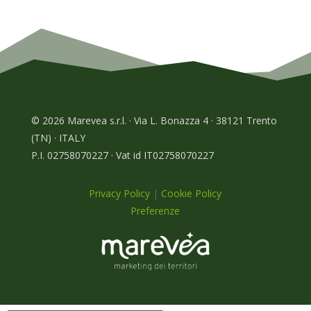
© 2026 Marevea s.r.l. · Via L. Bonazza 4 · 38121 Trento
(TN) · ITALY
P.I. 02758070227 · Vat id IT02758070227
Privacy Policy
|
Cookie Policy
Preferenze