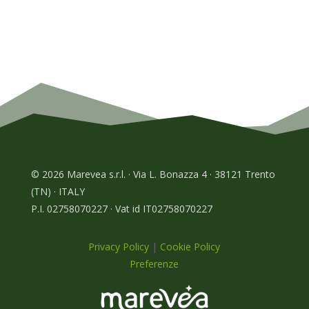
© 2026 Marevea s.r.l. · Via L. Bonazza 4 · 38121 Trento
(TN) · ITALY
P.I. 02758070227 · Vat id IT02758070227
Privacy Policy
|
Cookie Policy
Preferenze