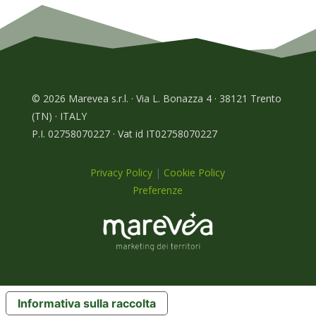
© 2026 Marevea s.r.l. · Via L. Bonazza 4 · 38121 Trento
(TN) · ITALY
P.I. 02758070227 · Vat id IT02758070227
Privacy Policy
|
Cookie Policy
Preferenze
Informativa sulla raccolta