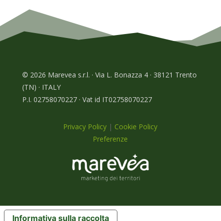
© 2026 Marevea s.r.l. · Via L. Bonazza 4 · 38121 Trento
(TN) · ITALY
P.I. 02758070227 · Vat id IT02758070227
Privacy Policy
|
Cookie Policy
Preferenze
Informativa sulla raccolta