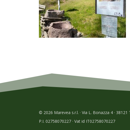
© 2026 Marevea s.r.l. · Via L. Bonazza 4 · 38121
P.I. 02758070227 · Vat id IT02758070227