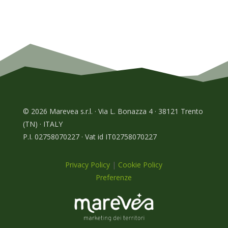
© 2026 Marevea s.r.l. · Via L. Bonazza 4 · 38121 Trento
(TN) · ITALY
P.I. 02758070227 · Vat id IT02758070227
Privacy Policy
|
Cookie Policy
Preferenze