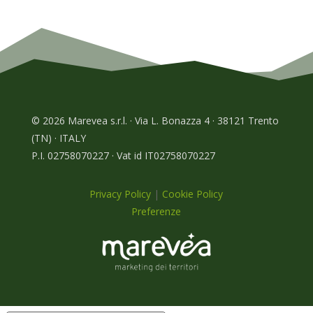
© 2026 Marevea s.r.l. · Via L. Bonazza 4 · 38121 Trento
(TN) · ITALY
P.I. 02758070227 · Vat id IT02758070227
Privacy Policy
|
Cookie Policy
Preferenze