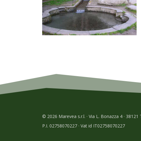
© 2026 Marevea s.r.l. · Via L. Bonazza 4 · 38121
P.I. 02758070227 · Vat id IT02758070227