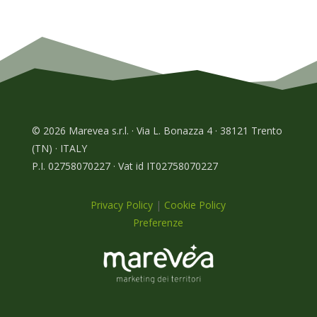
© 2026 Marevea s.r.l. · Via L. Bonazza 4 · 38121 Trento
(TN) · ITALY
P.I. 02758070227 · Vat id IT02758070227
Privacy Policy
|
Cookie Policy
Preferenze