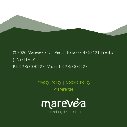
© 2026 Marevea s.r.l. · Via L. Bonazza 4 · 38121 Trento
(TN) · ITALY
P.I. 02758070227 · Vat id IT02758070227
Privacy Policy
|
Cookie Policy
Preferenze