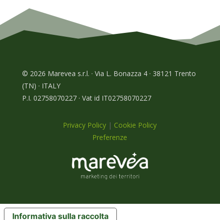
© 2026 Marevea s.r.l. · Via L. Bonazza 4 · 38121 Trento
(TN) · ITALY
P.I. 02758070227 · Vat id IT02758070227
Privacy Policy
|
Cookie Policy
Preferenze
Informativa sulla raccolta