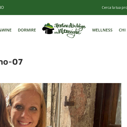
NO
&WINE
DORMIRE
WELLNESS
CHI
&WINE
DORMIRE
WELLNESS
CHI
ino-07