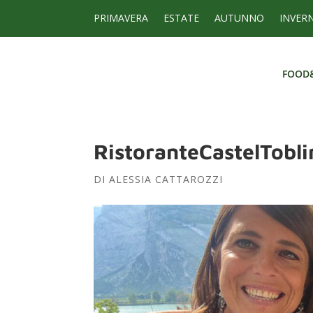
PRIMAVERA
ESTATE
AUTUNNO
INVER
FOOD
FOOD
RistoranteCastelTobl
DI
ALESSIA CATTAROZZI