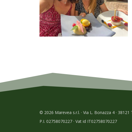
© 2026 Marevea s.r.l. · Via L. Bonazza 4 · 38121
P.I. 02758070227 · Vat id IT02758070227