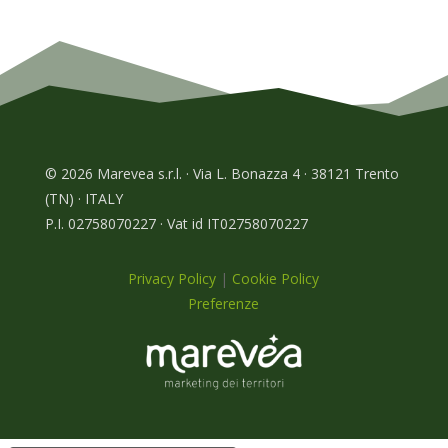
© 2026 Marevea s.r.l. · Via L. Bonazza 4 · 38121 Trento
(TN) · ITALY
P.I. 02758070227 · Vat id IT02758070227
Privacy Policy
|
Cookie Policy
Preferenze