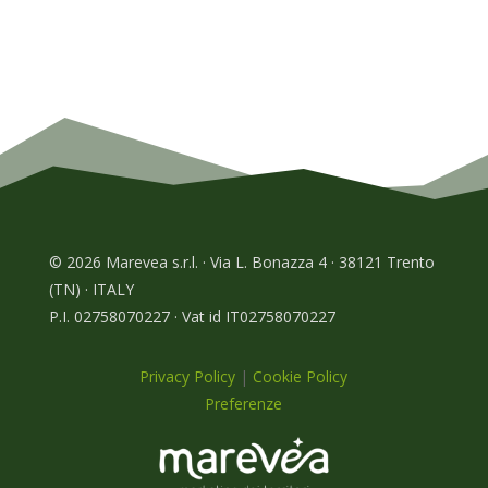
© 2026 Marevea s.r.l. · Via L. Bonazza 4 · 38121 Trento
(TN) · ITALY
P.I. 02758070227 · Vat id IT02758070227
Privacy Policy
|
Cookie Policy
Preferenze