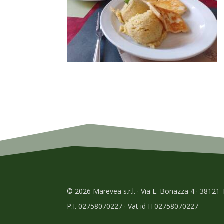
© 2026 Marevea s.r.l. · Via L. Bonazza 4 · 38121
P.I. 02758070227 · Vat id IT02758070227