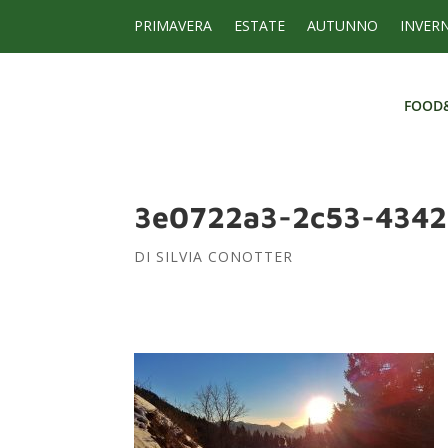
PRIMAVERA
ESTATE
AUTUNNO
INVER
FOOD
FOOD
3e0722a3-2c53-4342
DI
SILVIA CONOTTER