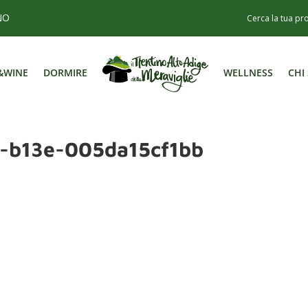
NO
&WINE
DORMIRE
WELLNESS
CHI
&WINE
DORMIRE
WELLNESS
CHI
-b13e-005da15cf1bb