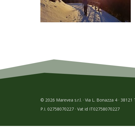
© 2026 Marevea s.r.l. · Via L. Bonazza 4 · 38121
P.I. 02758070227 · Vat id IT02758070227