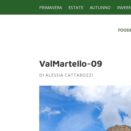
PRIMAVERA
ESTATE
AUTUNNO
INVER
FOOD
FOOD
ValMartello-09
DI
ALESSIA CATTAROZZI