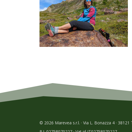
© 2026 Marevea s.r.l. · Via L. Bonazza 4 · 38121
P.I. 02758070227 · Vat id IT02758070227