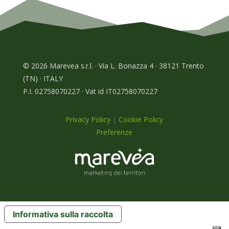
© 2026 Marevea s.r.l. · Via L. Bonazza 4 · 38121 Trento
(TN) · ITALY
P.I. 02758070227 · Vat id IT02758070227
Privacy Policy
|
Cookie Policy
Preferenze
Informativa sulla raccolta