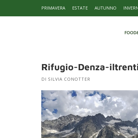
PRIMAVERA
ESTATE
AUTUNNO
INVER
FOOD
FOOD
Rifugio-Denza-iltrent
DI
SILVIA CONOTTER